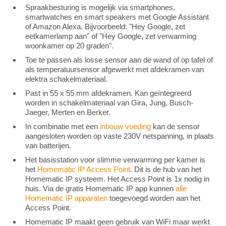
Spraakbesturing is mogelijk via smartphones,
smartwatches en smart speakers met Google Assistant
of Amazon Alexa. Bijvoorbeeld: "Hey Google, zet
eetkamerlamp aan" of "Hey Google, zet verwarming
woonkamer op 20 graden".
Toe te passen als losse sensor aan de wand of op tafel of
als temperatuursensor afgewerkt met afdekramen van
elektra schakelmateriaal.
Past in 55 x 55 mm afdekramen. Kan geïntegreerd
worden in schakelmateriaal van Gira, Jung, Busch-
Jaeger, Merten en Berker.
In combinatie met een
inbouw voeding
kan de sensor
aangesloten worden op vaste 230V netspanning, in plaats
van batterijen.
Het basisstation voor slimme verwarming per kamer is
het
Homematic IP Access Point
. Dit is de hub van het
Homematic IP systeem. Het Access Point is 1x nodig in
huis. Via de gratis Homematic IP app kunnen
alle
Homematic IP apparaten
toegevoegd worden aan het
Access Point.
Homematic IP maakt geen gebruik van WiFi maar werkt