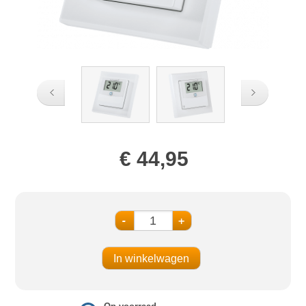
€ 44,95
-
+