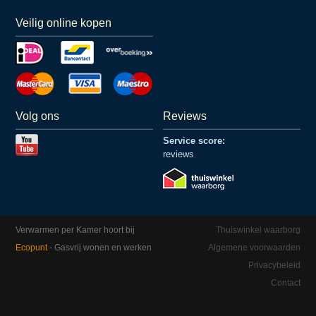
Veilig online kopen
Volg ons
Reviews
Service score:
reviews
Verwarmen per Kamer hoort bij
Thuiswinkel waarborg
Ecopunt
- Gasvrij wonen en werken
Algemene voorwaarden
Privacybeleid
Contact