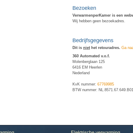
Bezoeken
VerwarmenperKamer is een webw
Wij hebben geen bezoekadres.
Bedrijfsgegevens
Dit is
niet
het retouradres.
Ga naa
360 Automated v.o.f.
Molenberglaan 125
6416 EM Heerlen
Nederland
KvK nummer:
67769985
BTW nummer: NL.8571.67.649.B0
arming
Elektrische verwarming