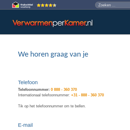
Skip to main content
Zoeken
Zoekveld
We horen graag van je
Telefoon
Telefoonnummer:
0 888 - 360 370
Internationaal telefoonnummer:
+31 - 888 - 360 370
Tik op het telefoonnummer om te bellen.
E-mail