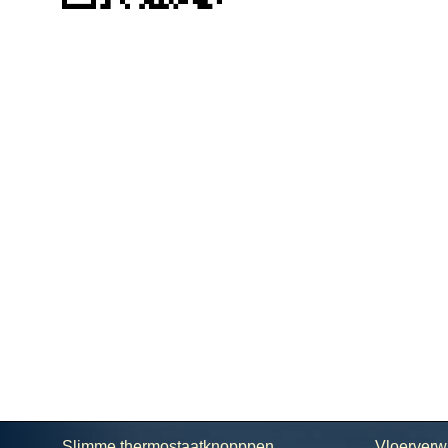
Slimme thermostaatknopppen
Vloerverw