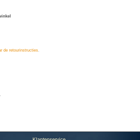
inkel
r de retourinstructies
.
1
Klantenservice