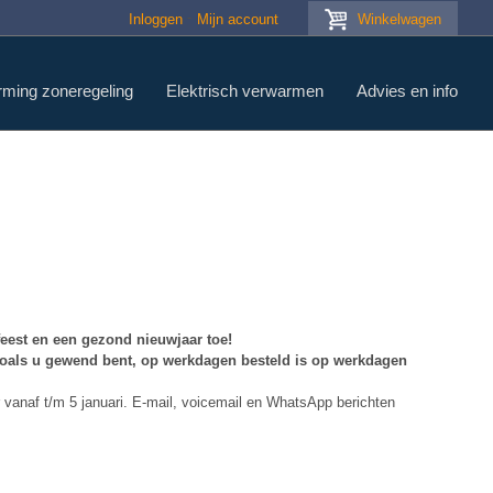
Inloggen
Mijn account
Winkelwagen
rming zoneregeling
Elektrisch verwarmen
Advies en info
feest en een gezond nieuwjaar toe!
zoals u gewend bent, op werkdagen besteld is op werkdagen
r vanaf t/m 5 januari. E-mail, voicemail en WhatsApp berichten