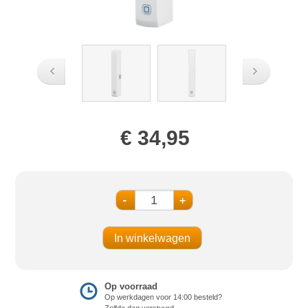
€ 34,95
-
+
Op voorraad
Op werkdagen voor 14:00 besteld?
Zelfde dag verstuurd.