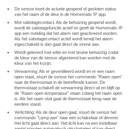
De sensor toont de actuele geopend of gesloten status
van het raam of de deur in de Homematic IP app.
Met sabotagecontact. Als de behuizing geopend wordt,
wordt de sabotagefunctie actief en geeft de Homematic IP
app een melding dat het alarm niet geactiveerd worden.
Als het sabotagecontact actief wordt terwijl het alarm
ingeschakeld is dan gaat direct de sirene aan.
Wordt geleverd met witte en met bruine behuizing zodat
de kleur van de sensor afgestemd kan worden met de
kleur van het kozijn.
Verwarming: Als er geventileerd wordt en er een raam
open staat, stuurt de sensor het commando "Raam open"
naar de thermostaat in de betreffende kamer. De
thermostaat schakelt de verwarming direct uit en blijft op
de "Raam open temperatuur" staan zolang het raam open
is. Als het raam sluit gaat de thermostaat terug naar de
eerdere stand.
Verlichting: Als de deur open gaat, stuurt de sensor het
commando "Lamp aan" naar een schakelaar of dimmer.
Het licht gaat direct aan. Het licht kan na een instelbaar
aantal minuten automatisch uitschakelen of kan direct