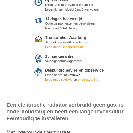
Op voorraad
Direct verstuurd vanuit de fabriek.
Levertijd: gemiddeld 3 tot 5 werkdagen.
14 dagen bedenktijd
Op je gemak testen en beoordelen.
Niet goed? Geld terug.
Thuiswinkel Waarborg
Je aankoop wordt beschermd.
Lees onze 10 zekerheden
15 jaar garantie
Volledige fabrieksgarantie.
Deskundig advies en topservice
Onze score:
uit
reviews
.
Lees onze reviews
en
ondersteuning
Een elektrische radiator verbruikt geen gas, is
onderhoudsvrij en heeft een lange levensduur.
Eenvoudig te installeren.
Met ingebouwde thermostaat.