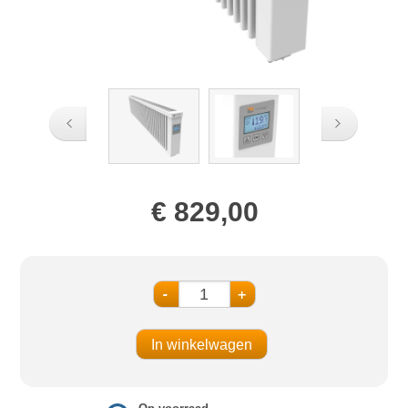
€ 829,00
-
+