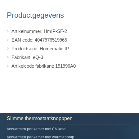
Productgegevens
Artikelnummer: HmIP-SF-2
EAN code: 4047976519965
Productserie: Homematic IP
Fabrikant: eQ-3
Artikelcode fabrikant: 151996A0
Slimme thermostaatknopppen
Verwarmen per kamer met CV-ketel
Verwarmen per kamer met warmtepomp